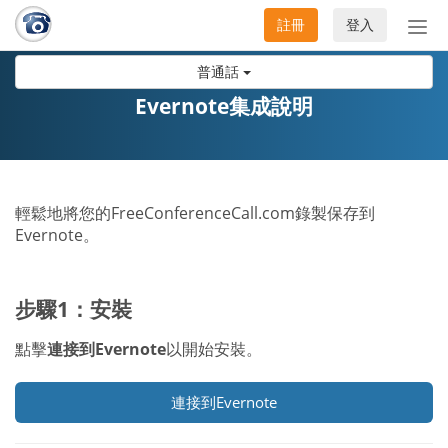
註冊
登入
切
換
普通話
導
航
Evernote集成說明
輕鬆地將您的FreeConferenceCall.com錄製保存到
Evernote。
步驟1：安裝
點擊
連接到Evernote
以開始安裝。
連接到Evernote