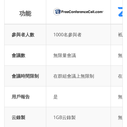
功能
參與者人數
1000名參與者
衹有
會議數
無限量會議
無限
會議時間限制
在群組會議上無限制
在群
用戶報告
是
無用
云錄製
1GB云錄製
無云