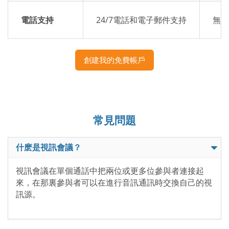
電話支持
24/7電話和電子郵件支持
無專
創建我的免費帳戶
常見問題
什麽是視訊會議？
視訊會議在單個通話中把兩位或更多位參與者連接起
來，在那裏參與者可以在進行音訊通訊時交換自己的視
訊源。