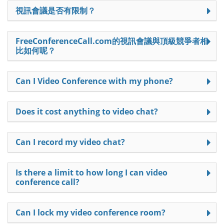
視訊會議是否有限制？
FreeConferenceCall.com的視訊會議與頂級競爭者相
比如何呢？
Can I Video Conference with my phone?
Does it cost anything to video chat?
Can I record my video chat?
Is there a limit to how long I can video
conference call?
Can I lock my video conference room?