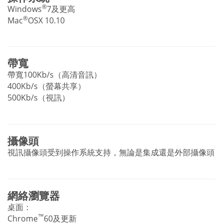
®
Windows
7及更高
®
Mac
OSX 10.10
帶寬
帶寬100Kb/s（高清音訊）
400Kb/s（螢幕共享）
500Kb/s（視訊）
攝像頭
視訊攝像頭受到操作系統支持，無論是集成還是外部攝像頭
網絡瀏覽器
桌面：
™
Chrome
60及更新