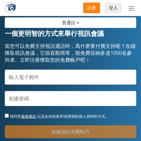
註冊
登入
切
換
普通話
導
航
一個更明智的方式來舉行視訊會議
當您可以免費主持視訊通話時，爲什麽要付費主持呢？在綫
獲取視訊會議，它很直觀簡單，能免費容納多達1000名參
與者。立即注冊獲取您的免費帳戶吧！
我同意
服務條款
以及如何收集和保護我的個人資料的方式。
創建我的免費帳戶