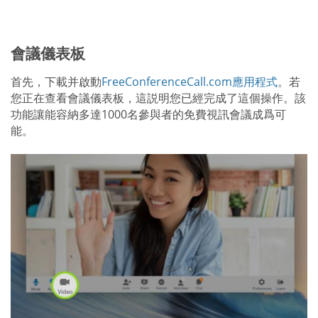
會議儀表板
首先，下載并啟動
FreeConferenceCall.com應用程式
。若
您正在查看會議儀表板，這説明您已經完成了這個操作。該
功能讓能容納多達1000名參與者的免費視訊會議成爲可
能。