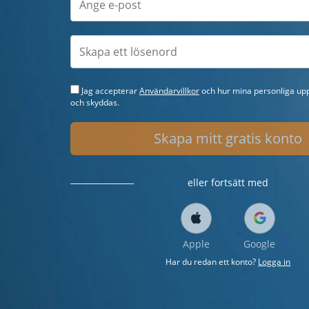
Jag accepterar
Användarvillkor
och hur mina personliga upp
och skyddas.
Skapa mitt gratis konto
eller fortsätt med
Apple
Google
Har du redan ett konto?
Logga in