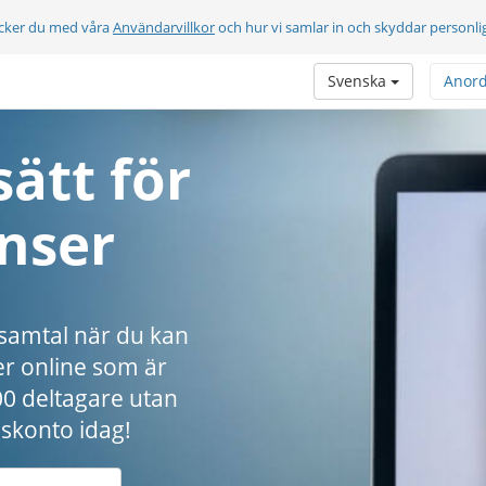
cker du med våra
Användarvillkor
och hur vi samlar in och skyddar personli
Svenska
Anor
sätt för
nser
osamtal när du kan
er online som är
000 deltagare utan
iskonto idag!