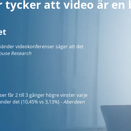
tycker att video är en 
et
änder videokonferenser säger att det
ouse Research
 får 2 till 3 gånger högre vinster varje
änder det (10,45% vs 3,13%)
- Aberdeen