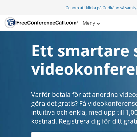
Genom att klicka på Godkänn så samty
Meny
Ett smartare 
videokonfere
Varför betala för att anordna vide
göra det gratis? Få videokonferens
intuitiva och enkla, med upp till 1,
kostnad. Registrera dig för ditt grat