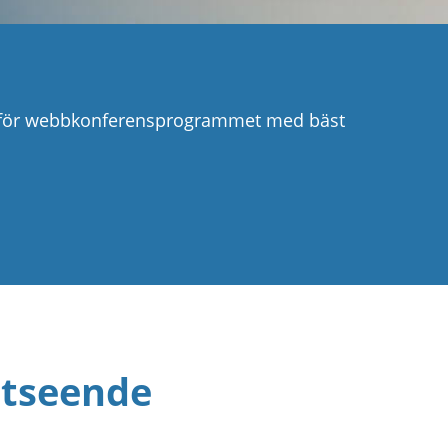
h för webbkonferensprogrammet med bäst
utseende