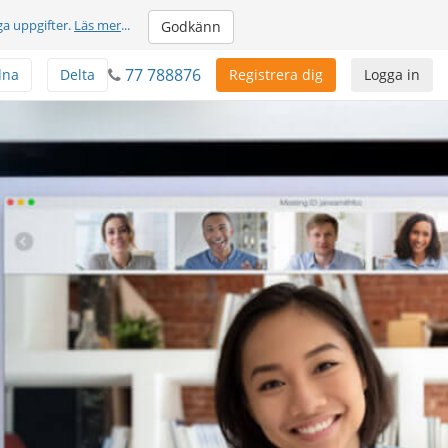
ga uppgifter.
Läs mer
...
Godkänn
77 788876
dna
Delta
Registrera dig
Logga in