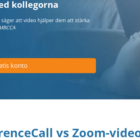
ed kollegorna
säger att video hjälper dem att stärka
IMBCCA
atis konto
renceCall vs Zoom-vide