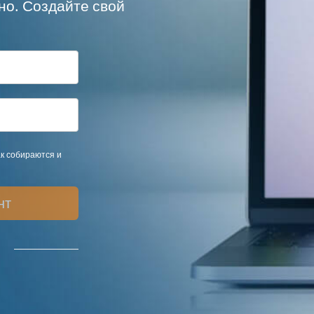
но. Создайте свой
ак собираются и
нт