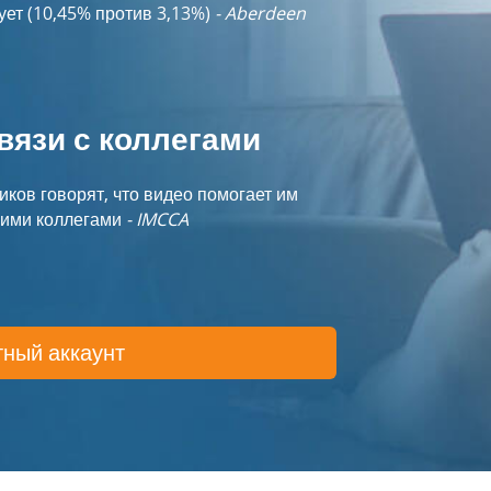
зует (10,45% против 3,13%)
- Aberdeen
вязи с коллегами
иков говорят, что видео помогает им
оими коллегами
- IMCCA
тный аккаунт