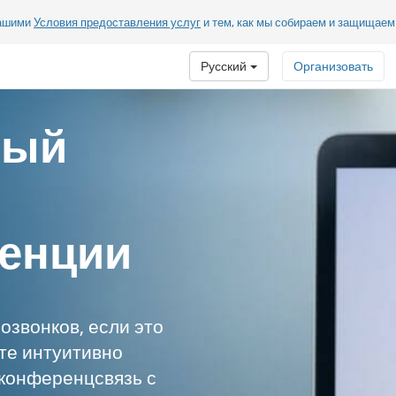
нашими
Условия предоставления услуг
и тем, как мы собираем и защищае
Русский
Организовать
ный
енции
озвонков, если это
те интуитивно
конференцсвязь с