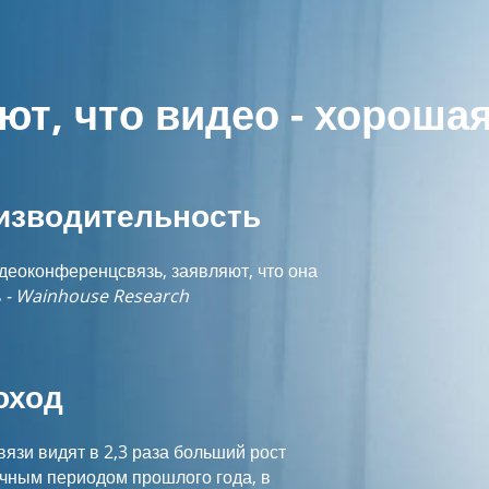
т, что видео - хорошая
изводительность
деоконференцсвязь, заявляют, что она
ь
- Wainhouse Research
оход
зи видят в 2,3 раза больший рост
чным периодом прошлого года, в