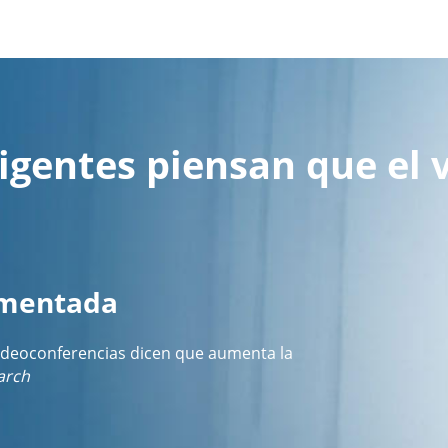
igentes piensan que el 
umentada
ideoconferencias dicen que aumenta la
arch