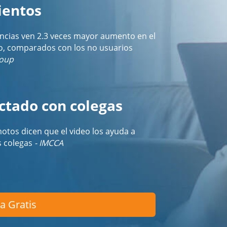
ientos
encias ven 2.3 veces mayor aumento en el
o, comparados con los no usuarios
roup
tado con colegas
otos dicen que el video los ayuda a
s colegas
- IMCCA
a Gratis