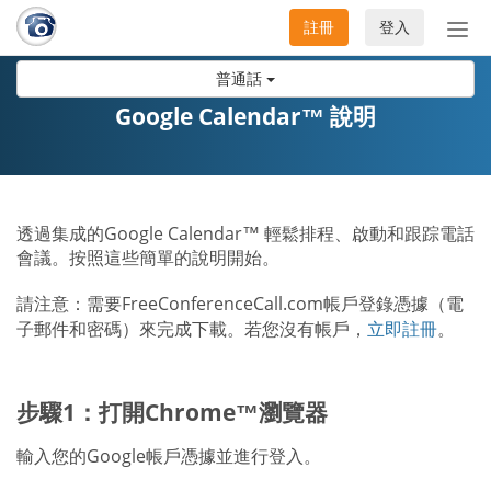
註冊
登入
切
換
普通話
導
航
Google Calendar™ 說明
透過集成的Google Calendar™ 輕鬆排程、啟動和跟踪電話
會議。按照這些簡單的說明開始。
請注意：需要FreeConferenceCall.com帳戶登錄憑據（電
子郵件和密碼）來完成下載。若您沒有帳戶，
立即註冊
。
步驟1：打開Chrome™瀏覽器
輸入您的Google帳戶憑據並進行登入。