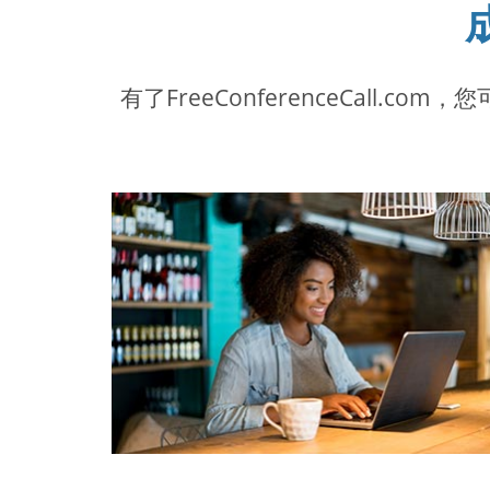
有了FreeConferenceCal