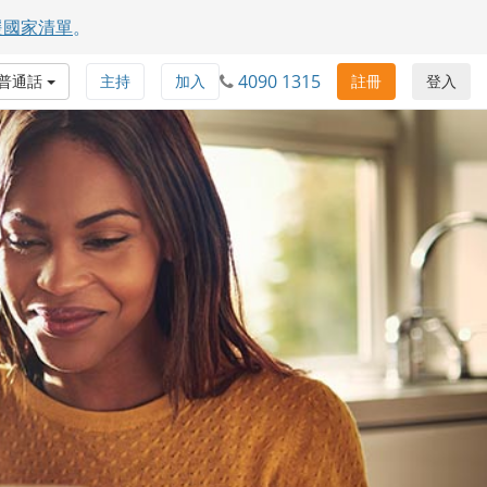
援國家清單
。
4090 1315
普通話
主持
加入
註冊
登入