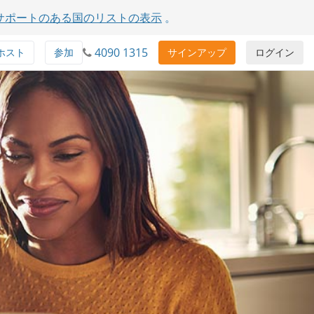
サポートのある国のリストの表示
。
4090 1315
ホスト
参加
サインアップ
ログイン