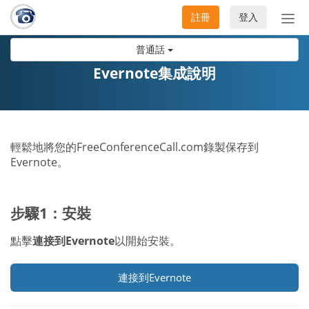
註冊
登入
切
換
普通話
導
航
Evernote集成說明
輕鬆地將您的FreeConferenceCall.com錄製保存到
Evernote。
步驟1：安裝
點擊
連接到Evernote
以開始安裝。
連接到Evernote