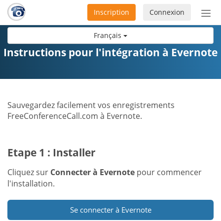
Inscription
Connexion
Acti
ou
Français
désa
la
Instructions pour l'intégration à Evernote
nav
Sauvegardez facilement vos enregistrements
FreeConferenceCall.com à Evernote.
Etape 1 : Installer
Cliquez sur
Connecter à Evernote
pour commencer
l'installation.
Se connecter à Evernote