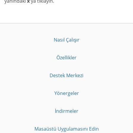
yanındaki
x
'ya tıklayın.
Nasıl Çalışır
Özellikler
Destek Merkezi
Yönergeler
İndirmeler
Masaüstü Uygulamasını Edin