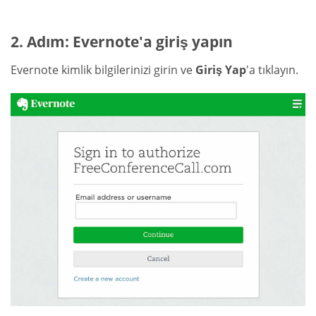
2. Adım: Evernote'a giriş yapın
Evernote kimlik bilgilerinizi girin ve
Giriş Yap
'a tıklayın.