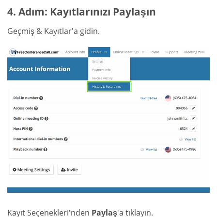
4. Adım: Kayıtlarınızı Paylaşın
Geçmiş & Kayıtlar'a gidin.
Kayıt Seçenekleri'nden
Paylaş
'a tıklayın.