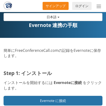
サインアップ
ログイン
ナ
ビ
日本語
ゲ
ー
Evernote 連携の手順
シ
ョ
ン
の
簡単にFreeConferenceCall.comの記録をEvernoteに保存
開
します。
閉
Step 1: インストール
インストールを開始するには
Evernoteに接続
をクリック
します。
Evernote に接続