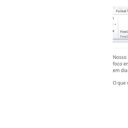
Nosso 
foco e
em dia
O que 