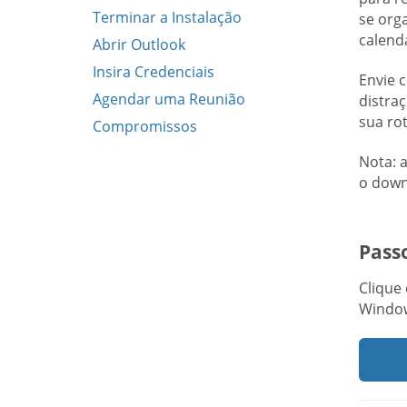
Terminar a Instalação
se org
calendá
Abrir Outlook
Insira Credenciais
Envie 
Agendar uma Reunião
distra
sua ro
Compromissos
Nota: 
o down
Passo
Clique
Window