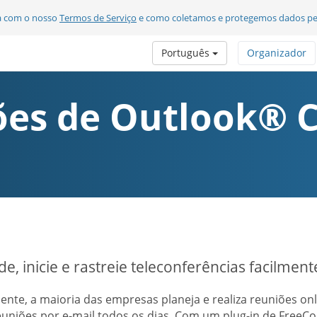
da com o nosso
Termos de Serviço
e como coletamos e protegemos dados pe
Português
Organizador
ões de Outlook® 
e, inicie e rastreie teleconferências facilmen
ente, a maioria das empresas planeja e realiza reuniões o
euniões por e-mail todos os dias. Com um plug-in de FreeC