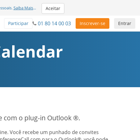
ssoais.
Saiba Mais
...
Aceitar
01 80 14 00 03
Participar
Inscrever-se
Entrar
Calendar
te com o plug-in Outlook ®.
nline. Você recebe um punhado de convites
onferenceCall.com para o Outlook®, você pode