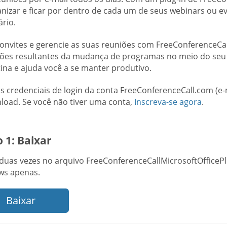
anizar e ficar por dentro de cada um de seus webinars ou
rio.
convites e gerencie as suas reuniões com FreeConferenceCall
ções resultantes da mudança de programas no meio do seu f
tina e ajuda você a se manter produtivo.
as credenciais de login da conta FreeConferenceCall.com (e
load. Se você não tiver uma conta,
Inscreva-se agora
.
 1: Baixar
 duas vezes no arquivo FreeConferenceCallMicrosoftOfficePl
s apenas.
Baixar