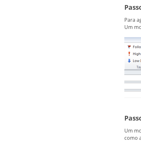
Pass
Para a
Um mod
Pass
Um mod
como a