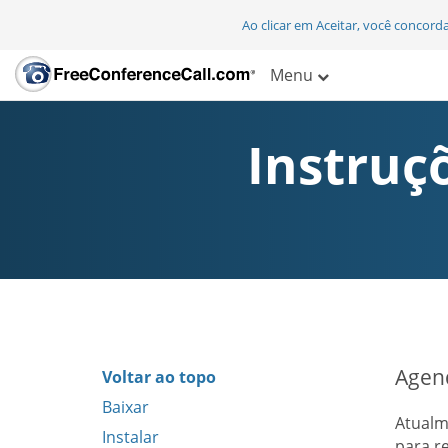
Ao clicar em Aceitar, você concor
Menu
Instruç
Agend
Voltar ao topo
Baixar
Atualm
Instalar
para r