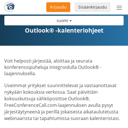
Kirjaudu
Sisäänkirjaudu
Ava
navi
suomi
Outlook® -kalenteriohjeet
Voit helposti järjestää, aloittaa ja seurata
konferenssipuheluja integroidulla Outlook® -
laajennuksella.
Useimmat yritykset suunnittelevat ja vastaanottavat
nykyään kokouksia verkossa. Saat päivittäin
kokouskutsuja sähköpostitse Outlook®,
FreeConferenceCall.com-laajennuksen avulla pysyt
järjestäytyneenä ja perillä jokaisesta aikataulutetusta
webinaarista tai tapahtumissa suoraan kalenteristasi.