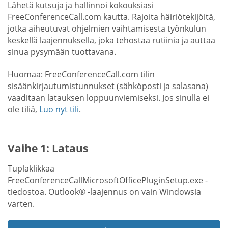
Lähetä kutsuja ja hallinnoi kokouksiasi
FreeConferenceCall.com kautta. Rajoita häiriötekijöitä,
jotka aiheutuvat ohjelmien vaihtamisesta työnkulun
keskellä laajennuksella, joka tehostaa rutiinia ja auttaa
sinua pysymään tuottavana.
Huomaa: FreeConferenceCall.com tilin
sisäänkirjautumistunnukset (sähköposti ja salasana)
vaaditaan latauksen loppuunviemiseksi. Jos sinulla ei
ole tiliä,
Luo nyt tili
.
Vaihe 1: Lataus
Tuplaklikkaa
FreeConferenceCallMicrosoftOfficePluginSetup.exe -
tiedostoa. Outlook® -laajennus on vain Windowsia
varten.