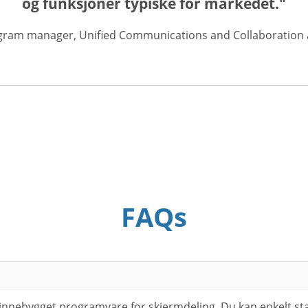
og funksjoner typiske for markedet."
gram manager, Unified Communications and Collaboration a
FAQs
innebygget programvare for skjermdeling. Du kan enkelt st