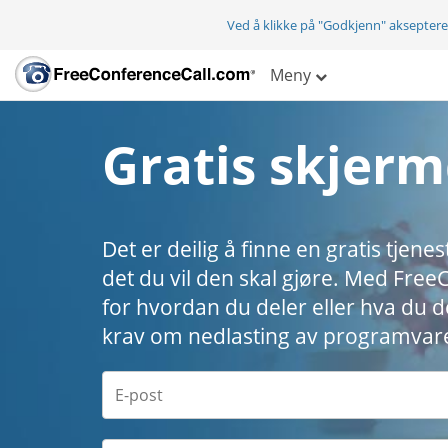
Ved å klikke på "Godkjenn" aksepter
Meny
Gratis skjerm
Det er deilig å finne en gratis tje
det du vil den skal gjøre. Med Fre
for hvordan du deler eller hva du del
krav om nedlasting av programvar