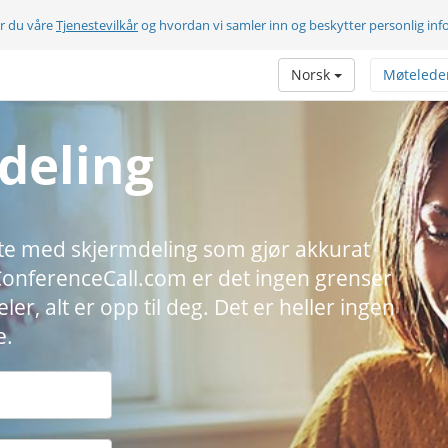
er du våre
Tjenestevilkår
og hvordan vi samler inn og beskytter personlig in
Norsk
Møtelede
deling
neste med skjermdeling som gjør akkurat
eConferenceCall.com er det ingen grenser
er, alt er opp til deg. Det er heller ingen
e.