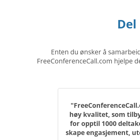
Del
Enten du ønsker å samarbeide
FreeConferenceCall.com hjelpe de
"FreeConferenceCall.
høy kvalitet, som til
for opptil 1000 delt
skape engasjement, ut