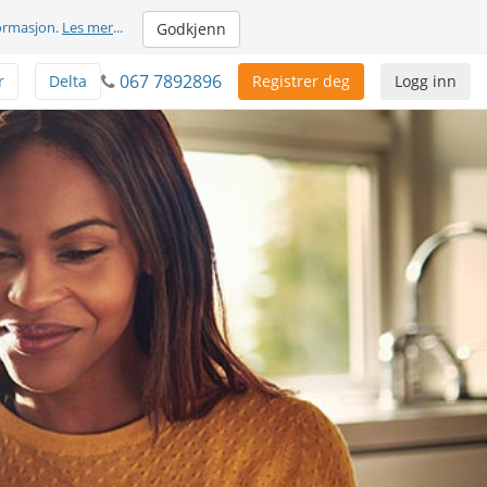
formasjon.
Les mer
...
Godkjenn
067 7892896
r
Delta
Registrer deg
Logg inn