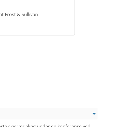
t Frost & Sullivan
arte skjermdeling under en konferanse ved