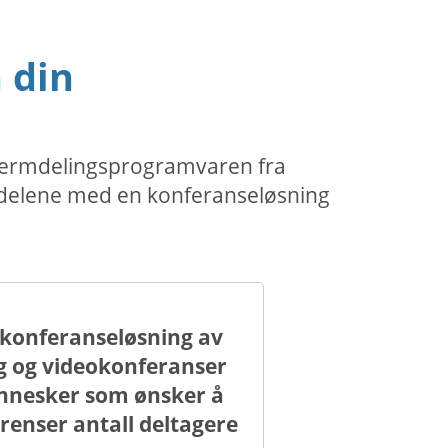
 din
skjermdelingsprogramvaren fra
ordelene med en konferanseløsning
 konferanseløsning av
ng og videokonferanser
ennesker som ønsker å
enser antall deltagere