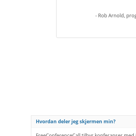
- Rob Arnold, pro
Hvordan deler jeg skjermen min?
FreeConferenceCall tilbyr konferanser med 