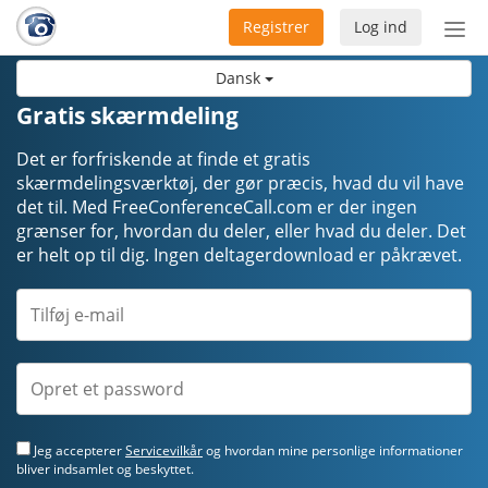
Registrer
Log ind
Slå
nav
Dansk
til/f
Gratis skærmdeling
Det er forfriskende at finde et gratis
skærmdelingsværktøj, der gør præcis, hvad du vil have
det til. Med FreeConferenceCall.com er der ingen
grænser for, hvordan du deler, eller hvad du deler. Det
er helt op til dig. Ingen deltagerdownload er påkrævet.
Jeg accepterer
Servicevilkår
og hvordan mine personlige informationer
bliver indsamlet og beskyttet.