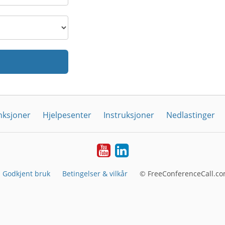
nksjoner
Hjelpesenter
Instruksjoner
Nedlastinger
YouTube
Linkedin
Godkjent bruk
Betingelser & vilkår
© FreeConferenceCall.co