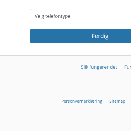
Ferdig
Slik fungerer det
Fu
Personvernerklæring
Sitemap