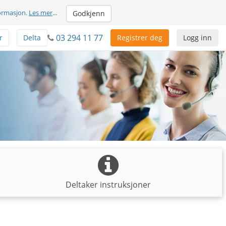
formasjon.
Les mer
...
Godkjenn
03 294 11 77
r
Delta
Registrer deg
Logg inn
Deltaker instruksjoner