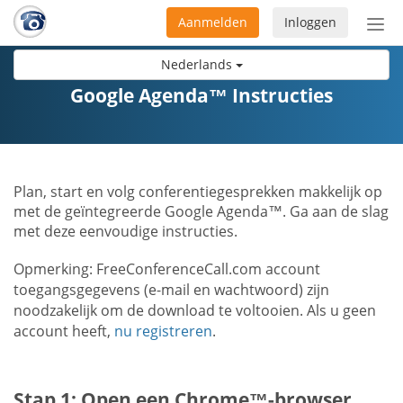
Aanmelden
Inloggen
Acti
navi
Nederlands
Google Agenda™ Instructies
Plan, start en volg conferentiegesprekken makkelijk op
met de geïntegreerde Google Agenda™. Ga aan de slag
met deze eenvoudige instructies.
Opmerking: FreeConferenceCall.com account
toegangsgegevens (e-mail en wachtwoord) zijn
noodzakelijk om de download te voltooien. Als u geen
account heeft,
nu registreren
.
Stap 1: Open een Chrome™-browser