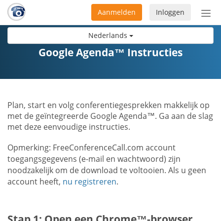
Aanmelden
Inloggen
Acti
navi
Nederlands
Google Agenda™ Instructies
Plan, start en volg conferentiegesprekken makkelijk op
met de geïntegreerde Google Agenda™. Ga aan de slag
met deze eenvoudige instructies.
Opmerking: FreeConferenceCall.com account
toegangsgegevens (e-mail en wachtwoord) zijn
noodzakelijk om de download te voltooien. Als u geen
account heeft,
nu registreren
.
Stap 1: Open een Chrome™-browser