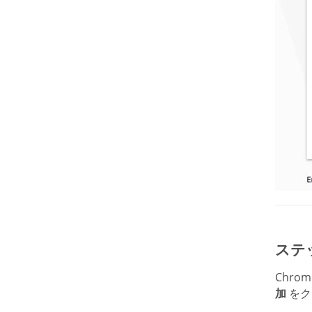
ステッ
Chro
加
をク