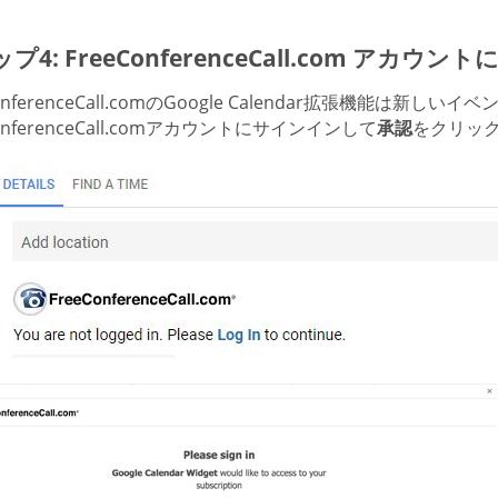
プ4: FreeConferenceCall.com アカ
ConferenceCall.comのGoogle Calendar拡張機能
ConferenceCall.comアカウントにサインインして
承認
をクリック