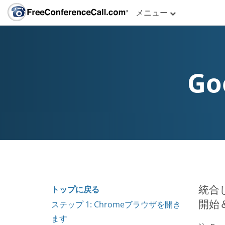
メニュー
Go
統合し
トップに戻る
開始
ステップ 1: Chromeブラウザを開き
ます