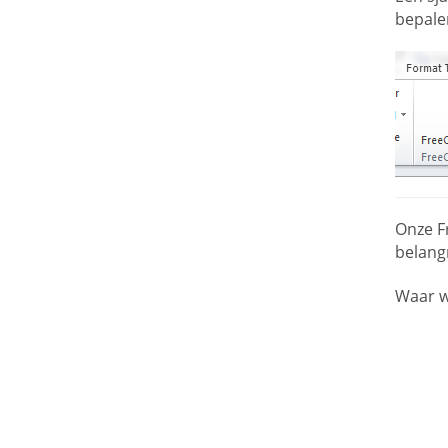
bepale
Onze F
belangr
Waar w