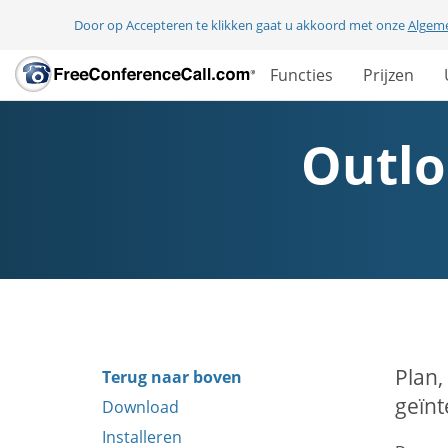
Door op Accepteren te klikken gaat u akkoord met onze
Algem
Functies
Prijzen
Outlo
Plan,
Terug naar boven
geïnt
Download
Installeren