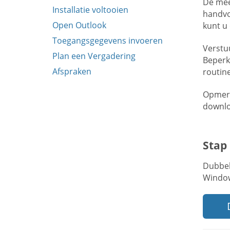
De mee
Installatie voltooien
handvo
Open Outlook
kunt u
Toegangsgegevens invoeren
Verstu
Plan een Vergadering
Beperk
Afspraken
routine
Opmerk
downlo
Stap
Dubbel
Windo