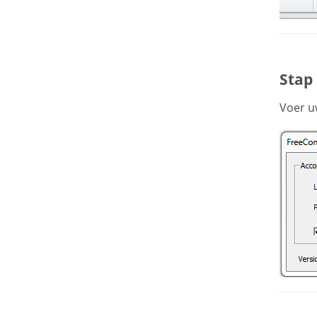
Stap
Voer u