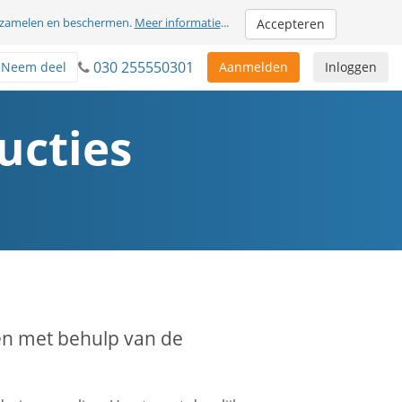
erzamelen en beschermen.
Meer informatie
...
Accepteren
030 255550301
Neem deel
Aanmelden
Inloggen
ucties
en met behulp van de