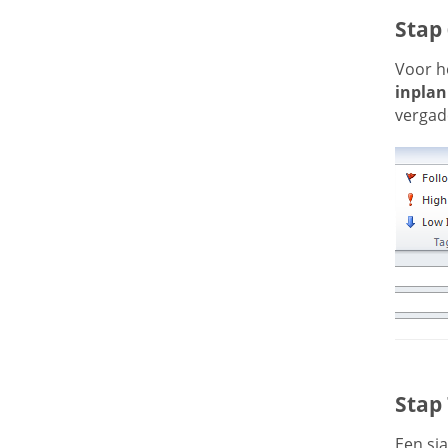
Stap
Voor h
inpla
vergad
Stap
Een sja