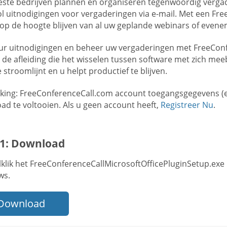
ste bedrijven plannen en organiseren tegenwoordig vergade
l uitnodigingen voor vergaderingen via e-mail. Met een Fr
 op de hoogte blijven van al uw geplande webinars of evene
ur uitnodigingen en beheer uw vergaderingen met FreeConfe
 de afleiding die het wisselen tussen software met zich mee
 stroomlijnt en u helpt productief te blijven.
ing: FreeConferenceCall.com account toegangsgegevens (e-
ad te voltooien. Als u geen account heeft,
Registreer Nu
.
 1: Download
klik het FreeConferenceCallMicrosoftOfficePluginSetup.exe 
ws.
Download