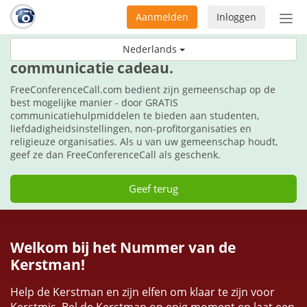
Aanmelden
Inloggen
Acti
navi
Geef tijdens deze feestdagen de
Nederlands
communicatie cadeau.
FreeConferenceCall.com bedient zijn gemeenschap op de
best mogelijke manier - door GRATIS
communicatiehulpmiddelen te bieden aan studenten,
liefdadigheidsinstellingen, non-profitorganisaties en
religieuze organisaties. Als u van uw gemeenschap houdt,
geef ze dan FreeConferenceCall als geschenk.
Geef terug
Welkom bij het Nummer van de
Kerstman!
Help de Kerstman en zijn elfen om klaar te zijn voor