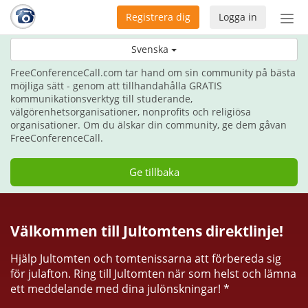
Registrera dig
Logga in
Öpp
men
Ge kommunikation i julklapp i år.
Svenska
FreeConferenceCall.com tar hand om sin community på bästa
möjliga sätt - genom att tillhandahålla GRATIS
kommunikationsverktyg till studerande,
välgörenhetsorganisationer, nonprofits och religiösa
organisationer. Om du älskar din community, ge dem gåvan
FreeConferenceCall.
Ge tillbaka
Välkommen till Jultomtens direktlinje!
Hjälp Jultomten och tomtenissarna att förbereda sig
för julafton. Ring till Jultomten när som helst och lämna
ett meddelande med dina julönskningar! *