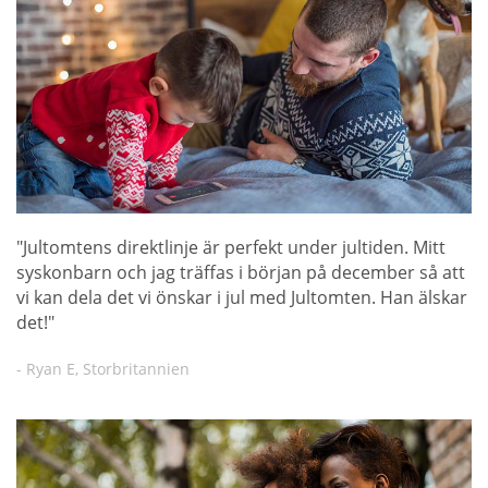
"Jultomtens direktlinje är perfekt under jultiden. Mitt
syskonbarn och jag träffas i början på december så att
vi kan dela det vi önskar i jul med Jultomten. Han älskar
det!"
- Ryan E, Storbritannien