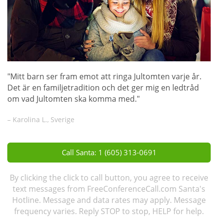
"Mitt barn ser fram emot att ringa Jultomten varje år.
Det är en familjetradition och det ger mig en ledtråd
om vad Jultomten ska komma med."
– Karolina L., Sverige
Call Santa: 1 (605) 313-0691
By clicking the click to call button, you agree to receive
text messages from FreeConferenceCall.com Santa's
Hotline. Message and data rates may apply. Message
frequency varies. Reply STOP to stop, HELP for help.