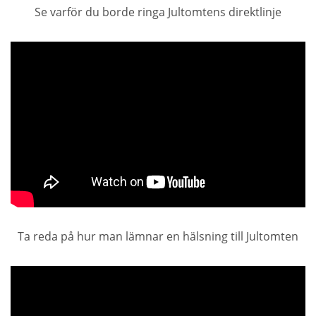
Se varför du borde ringa Jultomtens direktlinje
Ta reda på hur man lämnar en hälsning till Jultomten