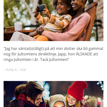
"Jag har väntat(otåligt) på att min dotter ska bli gammal
nog för Jultomtens direktlinje. Japp, hon ÄLSKADE att
ringa Jultomten i år. Tack Jultomten!"
– Kelly K., USA