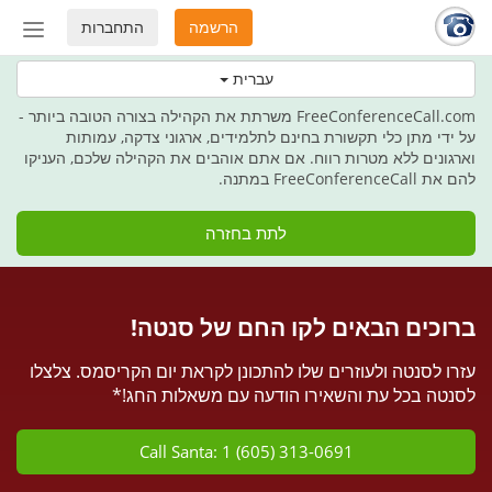
הרשמה
התחברות
החלף
מצב
בחג הזה מעניקים תקשורת כמתנה
עברית
ניווט
FreeConferenceCall.com משרתת את הקהילה בצורה הטובה ביותר -
על ידי מתן כלי תקשורת בחינם לתלמידים, ארגוני צדקה, עמותות
וארגונים ללא מטרות רווח. אם אתם אוהבים את הקהילה שלכם, העניקו
להם את FreeConferenceCall במתנה.
לתת בחזרה
ברוכים הבאים לקו החם של סנטה!
עזרו לסנטה ולעוזרים שלו להתכונן לקראת יום הקריסמס. צלצלו
לסנטה בכל עת והשאירו הודעה עם משאלות החג!*
Call Santa: 1 (605) 313-0691