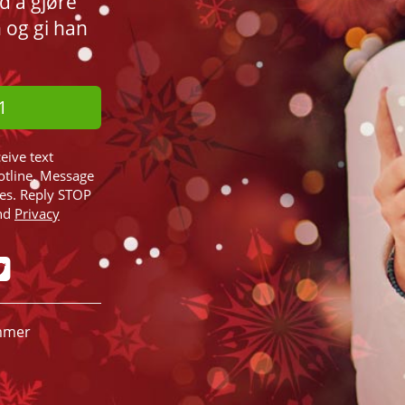
d å gjøre
n og gi han
1
ceive text
otline. Message
ies. Reply STOP
nd
Privacy
ummer