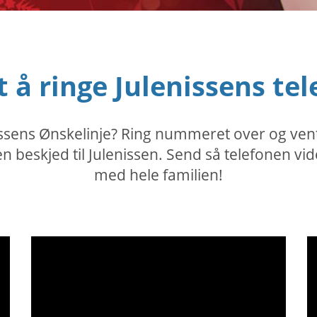
t å ringe Julenissens 
issens Ønskelinje? Ring nummeret over og vent 
en beskjed til Julenissen. Send så telefonen vi
med hele familien!