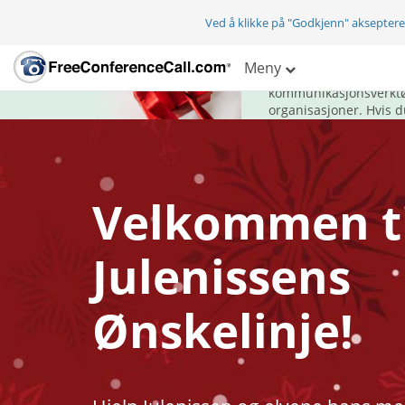
Ved å klikke på "Godkjenn" aksepter
Gi kommunikasjo
Meny
FreeConferenceCall.co
kommunikasjonsverktøy 
organisasjoner. Hvis d
Velkommen ti
Julenissens
Ønskelinje!