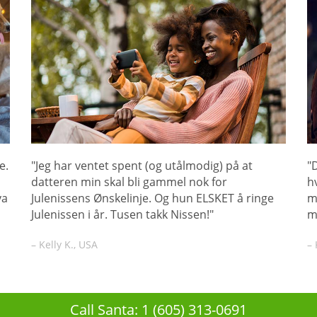
e.
"Jeg har ventet spent (og utålmodig) på at
"
datteren min skal bli gammel nok for
h
va
Julenissens Ønskelinje. Og hun ELSKET å ringe
m
Julenissen i år. Tusen takk Nissen!"
m
– Kelly K., USA
– 
Call Santa: 1 (605) 313-0691