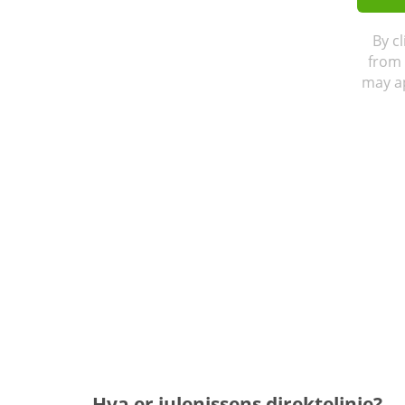
By c
from 
may ap
Hva er julenissens direktelinje?