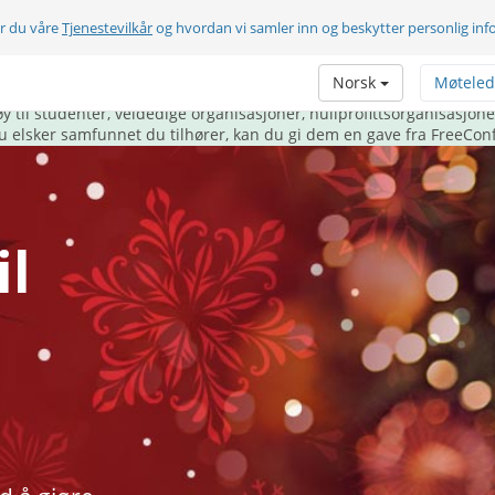
er du våre
Tjenestevilkår
og hvordan vi samler inn og beskytter personlig in
n i gave til noen under denne høytiden.
Norsk
Møteled
m tjener samfunnet på den beste mulige måten vi vet om - ved å s
til studenter, veldedige organisasjoner, nullprofittsorganisasjoner
u elsker samfunnet du tilhører, kan du gi dem en gave fra FreeCon
l