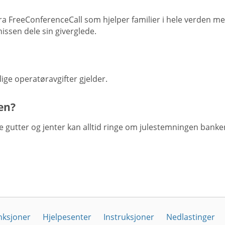
ra FreeConferenceCall som hjelper familier i hele verden me
nissen dele sin giverglede.
nlige operatøravgifter gjelder.
pen?
lle gutter og jenter kan alltid ringe om julestemningen banke
nksjoner
Hjelpesenter
Instruksjoner
Nedlastinger