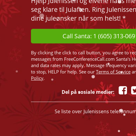
Hjelp Julenissen og elvene hans me
seg klare til Julaften. Ring Julenisse
dine juleønsker når som helst! *
Call Santa: 1 (605) 313-069
By clicking the click to call button, you agree to re
messages from FreeConferenceCall.com Santa's H
and data rates may apply. Message frequency var
to stop, HELP for help. See our
Terms of Service
a
Policy
.
Del på sosiale medier:
Se liste over Julenissens telefonn