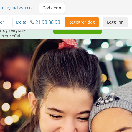
formasjon.
Les mer
...
Godkjenn
21 98 88 98
er
Delta
Registrer deg
Logg inn
ørge for GRATIS
Gi tilbake
 og religiøse
ferenceCall.