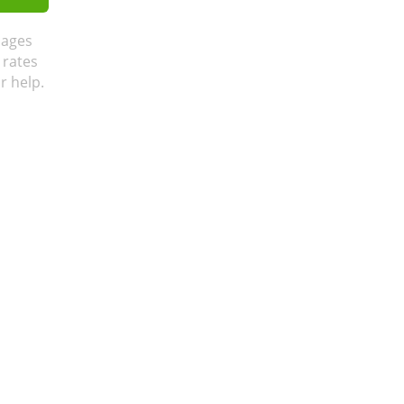
sages
 rates
r help.