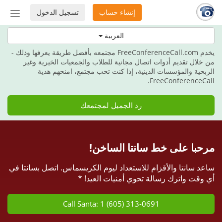
إنشاء حساب
تسجيل الدخول
إظهار
أو
هذه العطلة، امنح هدية الاتصالات.
العربية
إخفاء
شريط
يخدم FreeConferenceCall.com مجتمعه بأفضل طريقة يعرفها وذلك -
التنق
من خلال تقديم أدوات اتصال مجانية للطلاب والجمعيات الخيرية وغير
الربحية والمؤسسات الدينية، إذا كنت تحب مجتمع، امنحهم هدية
FreeConferenceCall.
رد الجميل لمجتمعك
مرحبا على خط سانتا الساخن!
ساعد سانتا والأقزام للاستعداد ليوم الكريسماس. اتصل بسانتا في
أي وقت واترك رسالة تحوي أمنيات العيد! *
Call Santa: 1 (605) 313-0691