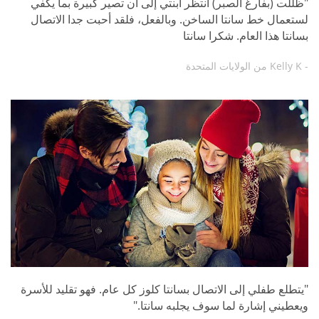
"ظللت (بفارغ الصبر) أنتظر ابنتي إلى أن تصير كبيرة بما يكفي
لستعمال خط سانتا الساخن. وبالفعل، فلقد أحبت جدا الاتصال
بسانتا هذا العام. شكرا سانتا
- Kelly K من الولايات المتحدة
"يتطلع طفلي إلى الاتصال بسانتا كلوز كل عام. فهو تقليد للأسرة
ويعطيني إشارة لما سوف يجلبه سانتا."