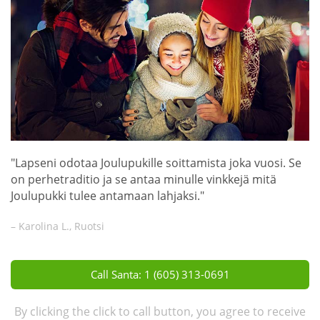
"Lapseni odotaa Joulupukille soittamista joka vuosi. Se
on perhetraditio ja se antaa minulle vinkkejä mitä
Joulupukki tulee antamaan lahjaksi."
– Karolina L., Ruotsi
Call Santa: 1 (605) 313-0691
By clicking the click to call button, you agree to receive