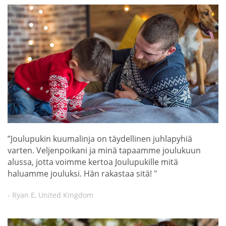
”Joulupukin kuumalinja on täydellinen juhlapyhiä
varten. Veljenpoikani ja minä tapaamme joulukuun
alussa, jotta voimme kertoa Joulupukille mitä
haluamme jouluksi. Hän rakastaa sitä! "
- Ryan E, United Kingdom