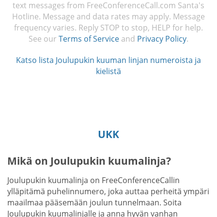
text messages from FreeConferenceCall.com Santa's
Hotline. Message and data rates may apply. Message
frequency varies. Reply STOP to stop, HELP for help.
See our
Terms of Service
and
Privacy Policy
.
Katso lista Joulupukin kuuman linjan numeroista ja
kielistä
UKK
Mikä on Joulupukin kuumalinja?
Joulupukin kuumalinja on FreeConferenceCallin
ylläpitämä puhelinnumero, joka auttaa perheitä ympäri
maailmaa pääsemään joulun tunnelmaan. Soita
Joulupukin kuumalinjalle ja anna hyvän vanhan