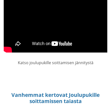
Katso joulupukille soittamisen jännitystä
Vanhemmat kertovat Joulupukille
soittamissen taiasta