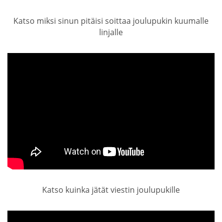
Katso miksi sinun pitäisi soittaa joulupukin kuumalle
linjalle
Katso kuinka jätät viestin joulupukille