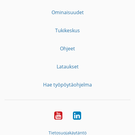
Ominaisuudet
Tukikeskus
Ohjeet
Lataukset
Hae työpöytäohjelma
YouTube
LinkedIn
Tietosuojakäytäntö