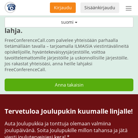
Kirjaudu
Sisäänkirjaudu
Ava
navi
Tänä jouluna, anna kommunikoinnin
suomi
lahja.
FreeConferenceCall.com palvelee yhteisöään parhaalla
tietämällään tavalla – tarjoamalla ILMAISIA viestintävälineitä
opiskelijoille, hyväntekeväisyysjärjestöille, voittoa
tavoittelemattomille järjestöille ja uskonnollisille järjestöille.
Jos rakastat yhteisöäsi, anna heille lahjaksi
FreeConferenceCall.
Anna takaisin
Tervetuloa Joulupukin kuumalle linjalle!
Auta Joulupukkia ja tonttuja olemaan valmiina
joulupäivänä. Soita Joulupukille millon tahansa ja jätä
viesti jouluterveisiesi kera! *