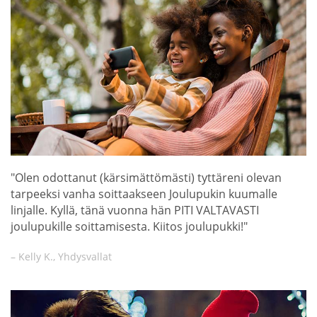
"Olen odottanut (kärsimättömästi) tyttäreni olevan
tarpeeksi vanha soittaakseen Joulupukin kuumalle
linjalle. Kyllä, tänä vuonna hän PITI VALTAVASTI
joulupukille soittamisesta. Kiitos joulupukki!"
– Kelly K., Yhdysvallat