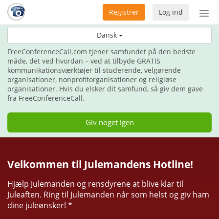
Registrer
Log ind
Slå
nav
Her til jul, giv gaven af kommunikation.
Dansk
til/f
FreeConferenceCall.com tjener samfundet på den bedste
måde, det ved hvordan – ved at tilbyde GRATIS
kommunikationsværktøjer til studerende, velgørende
organisationer, nonprofitorganisationer og religiøse
organisationer. Hvis du elsker dit samfund, så giv dem gave
fra FreeConferenceCall.
Giv noget igen
Velkommen til Julemandens Hotline!
Hjælp Julemanden og rensdyrene at blive klar til
Juleaften. Ring til Julemanden når som helst og giv ham
dine juleønsker! *