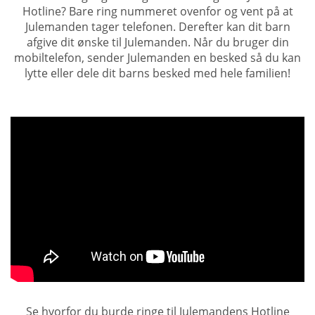
Hotline? Bare ring nummeret ovenfor og vent på at
Julemanden tager telefonen. Derefter kan dit barn
afgive dit ønske til Julemanden. Når du bruger din
mobiltelefon, sender Julemanden en besked så du kan
lytte eller dele dit barns besked med hele familien!
Se hvorfor du burde ringe til Julemandens Hotline