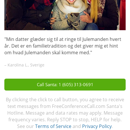
"Min datter glæder sig til at ringe til Julemanden hvert
år. Det er en familietradition og det giver mig et hint
om hvad Julemanden skal komme med."
– Karolina L., Sverige
Call Santa: 1 (605) 313-0691
By clicking the click to call button, you agree to receive
text messages from FreeConferenceCall.com Santa's
Hotline. Message and data rates may apply. Message
frequency varies. Reply STOP to stop, HELP for help.
See our
Terms of Service
and
Privacy Policy
.