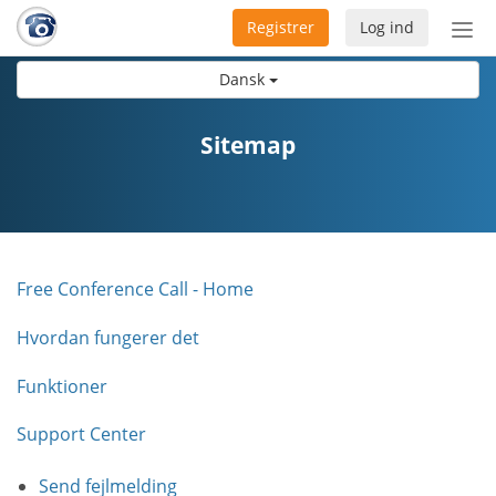
Registrer
Log ind
Slå
nav
Dansk
til/f
Sitemap
Free Conference Call - Home
Hvordan fungerer det
Funktioner
Support Center
Send fejlmelding