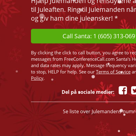
Hjælp Julemanden og rensdyrene at 
til Juleaften. Ring til Julemanden nå
og giv ham dine juleønsker! *
Call Santa: 1 (605) 313-069
By clicking the click to call button, you agree to re
messages from FreeConferenceCall.com Santa's H
and data rates may apply. Message frequency var
to stop, HELP for help. See our
Terms of Service
a
Policy
.
Del på sociale medier:
Se liste over Julemandens numr