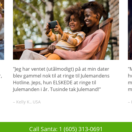
"Jeg har ventet (utålmodigt) på at min dater
"
,
blev gammel nok til at ringe til Julemandens
h
Hotline. Jeps, hun ELSKEDE at ringe til
m
Julemanden i år. Tusinde tak Julemand!"
m
– Kelly K., USA
– 
Call Santa: 1 (605) 313-0691