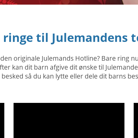
t ringe til Julemandens
il den originale Julemands Hotline? Bare ring
er kan dit barn afgive dit ønske til Julemand
esked så du kan lytte eller dele dit barns be