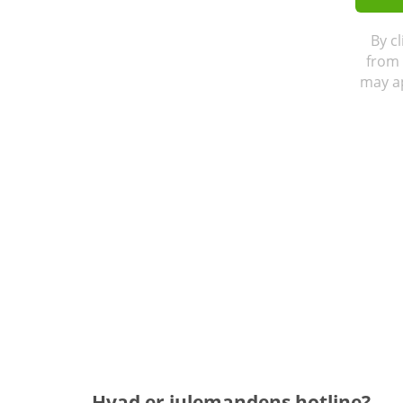
By c
from 
may ap
Hvad er julemandens hotline?