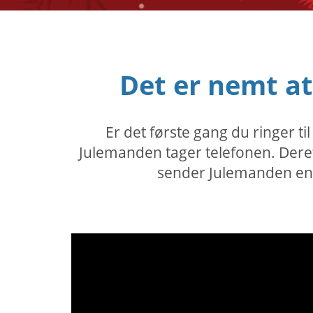
Det er nemt a
Er det første gang du ringer t
Julemanden tager telefonen. Dereft
sender Julemanden en b