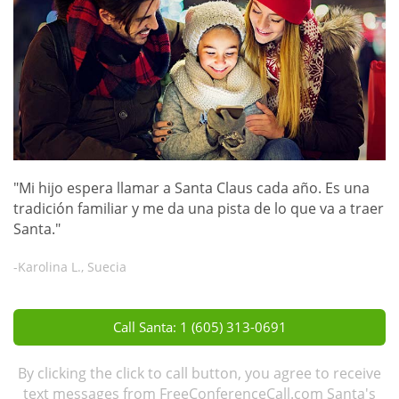
"Mi hijo espera llamar a Santa Claus cada año. Es una
tradición familiar y me da una pista de lo que va a traer
Santa."
-Karolina L., Suecia
Call Santa: 1 (605) 313-0691
By clicking the click to call button, you agree to receive
text messages from FreeConferenceCall.com Santa's