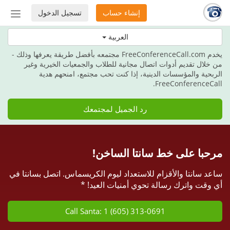
إنشاء حساب
تسجيل الدخول
إظهار
أو
هذه العطلة، امنح هدية الاتصالات.
العربية
إخفاء
شريط
يخدم FreeConferenceCall.com مجتمعه بأفضل طريقة يعرفها وذلك -
التنق
من خلال تقديم أدوات اتصال مجانية للطلاب والجمعيات الخيرية وغير
الربحية والمؤسسات الدينية، إذا كنت تحب مجتمع، امنحهم هدية
FreeConferenceCall.
رد الجميل لمجتمعك
مرحبا على خط سانتا الساخن!
ساعد سانتا والأقزام للاستعداد ليوم الكريسماس. اتصل بسانتا في
أي وقت واترك رسالة تحوي أمنيات العيد! *
Call Santa: 1 (605) 313-0691