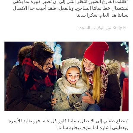
"ظللت (بفارغ الصبر) أنتظر ابنتي إلى أن تصير كبيرة بما يكفي
لستعمال خط سانتا الساخن. وبالفعل، فلقد أحبت جدا الاتصال
بسانتا هذا العام. شكرا سانتا
- Kelly K من الولايات المتحدة
"يتطلع طفلي إلى الاتصال بسانتا كلوز كل عام. فهو تقليد للأسرة
ويعطيني إشارة لما سوف يجلبه سانتا."