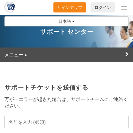
サインアップ
ログイン
ナ
ビ
日本語
ゲ
ー
サポート センター
シ
ョ
ン
メニュー
▸
の
開
閉
サポートチケットを送信する
万が一エラーが起きた場合は、サポートチームにご連絡く
ださい。