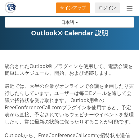
サインアップ
ログイン
ナ
ビ
日本語
ゲ
ー
Outlook® Calendar 説明
シ
ョ
ン
の
統合されたOutlook® プラグインを使用して、電話会議を
開
簡単にスケジュール、開始、および追跡します。
閉
最近では、大半の企業がオンラインで会議を企画したり実
行したりしています。ユーザーは毎日Eメールを通して会
議の招待状を受け取れます。 Outlook用® の
FreeConferenceCall.comプラグインを使用すると、予定
表から直接、予定されているウェビナーやイベントを整理
したり、常に最新の状態に保ったりすることが可能です。
Outlookから、FreeConferenceCall.comで招待状を送信