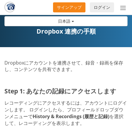
サインアップ
ログイン
ナ
ビ
日本語
ゲ
ー
Dropbox 連携の手順
シ
ョ
ン
の
Dropboxにアカウントを連携させて、録音・録画を保存
開
し、コンテンツを共有できます。
閉
Step 1: あなたの記録にアクセスします
レコーディングにアクセスするには、アカウントにログイ
ンします。 ログインしたら、プロフィールドロップダウ
ンメニューで
History & Recordings (履歴と記録)
を選択
して、レコーディングを表示します。