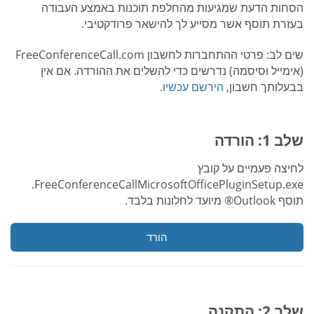
הסחות הדעת שמגיעות מהחלפת תוכנות באמצע העבודה
בעזרת תוסף אשר מסייע לך להישאר פרודקטיבי.
שים לב: פרטי ההתחברות לחשבון FreeConferenceCall.com
(אימייל וסיסמה) נדרשים כדי להשלים את ההורדה. אם אין
בבעלותך חשבון,
הירשם עכשיו
.
שלב 1: הורדה
לחיצה פעמיים על קובץ
FreeConferenceCallMicrosoftOfficePluginSetup.exe.
תוסף Outlook® מיועד לחלונות בלבד.
הורד
שלב 2: התקנה