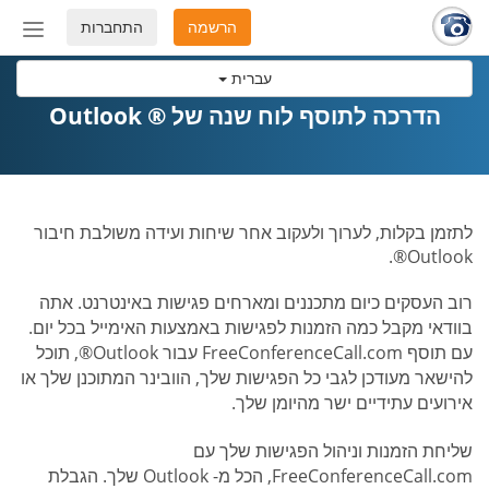
הרשמה
התחברות
החלף
מצב
עברית
ניווט
הדרכה לתוסף לוח שנה של ® Outlook
לתזמן בקלות, לערוך ולעקוב אחר שיחות ועידה משולבת חיבור
Outlook®.
רוב העסקים כיום מתכננים ומארחים פגישות באינטרנט. אתה
בוודאי מקבל כמה הזמנות לפגישות באמצעות האימייל בכל יום.
עם תוסף FreeConferenceCall.com עבור Outlook®, תוכל
להישאר מעודכן לגבי כל הפגישות שלך, הוובינר המתוכנן שלך או
אירועים עתידיים ישר מהיומן שלך.
שליחת הזמנות וניהול הפגישות שלך עם
FreeConferenceCall.com, הכל מ- Outlook שלך. הגבלת