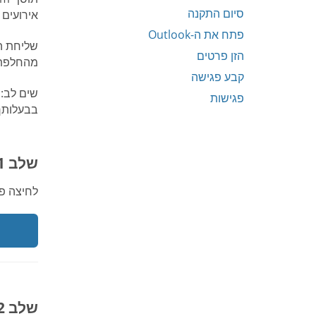
סיום התקנה
אירועים 
פתח את ה-Outlook
הזן פרטים
מהחלפת 
קבע פגישה
פגישות
בבעלותך
שלב 1: הורדה
לחיצה פעמיים על קובץ PluginSetup.exe
שלב 2: התקנה