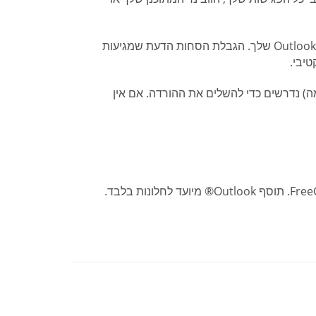
שליחת הזמנות וניהול הפגישות שלך עם FreeConferenceCall.com, הכל מ- Outlook שלך. הגבלת הסחות הדעת שמגיעות
יבי.
בון FreeConferenceCall.com (אימייל וסיסמה) נדרשים כדי להשלים את ההורדה. אם אין