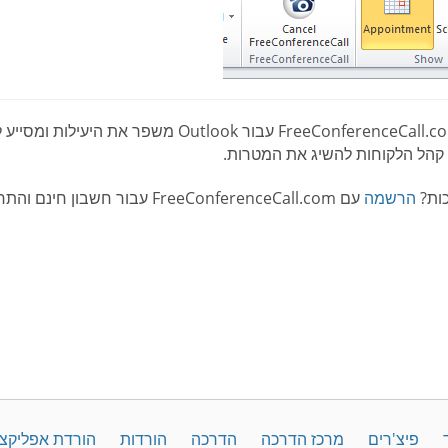
תוסף FreeConferenceCall.com עבור tlook
קהל הלקוחות להשיג את המטרות.
ות?
הרשמה
עם FreeConferenceCall.com עבור חשבון חינם והתחל עוד היום!
פיצ'רים
מרכז הדרכה
הדרכה
הורדות
הורדת אפליקצ