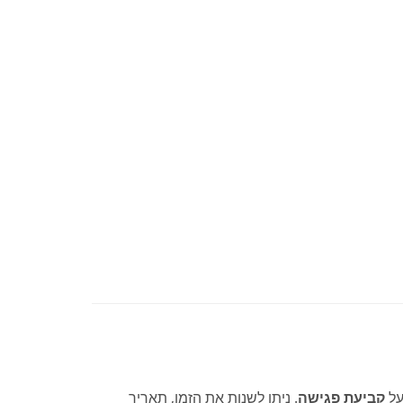
על
קביעת פגישה
. ניתן לשנות את הזמן, תאריך