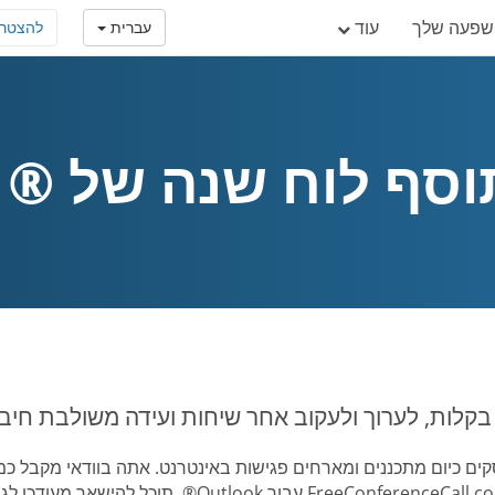
פעה שלך
עוד
עברית
להצטר
 לוח שנה של ® Outlook
קלות, לערוך ולעקוב אחר שיחות ועידה משולבת חיבור Outlook
ים כיום מתכננים ומארחים פגישות באינטרנט. אתה בוודאי מקבל כמ
תוסף FreeConferenceCall.com עבור Outlook