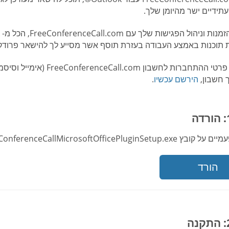
עתידיים ישר מהיומן שלך.
תוכנות באמצע העבודה בעזרת תוסף אשר מסייע לך להישאר פרודקט
שים לב: פרטי ההתחברות לחש
 חשבון,
הירשם עכשיו
.
FreeConferenceCallMicrosoftOffice. תוסף Outlook® מיועד לחלונות בלבד.
הורד