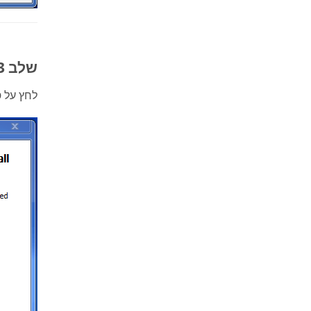
שלב 3: סיים את ההתקנה
לחץ על
ס