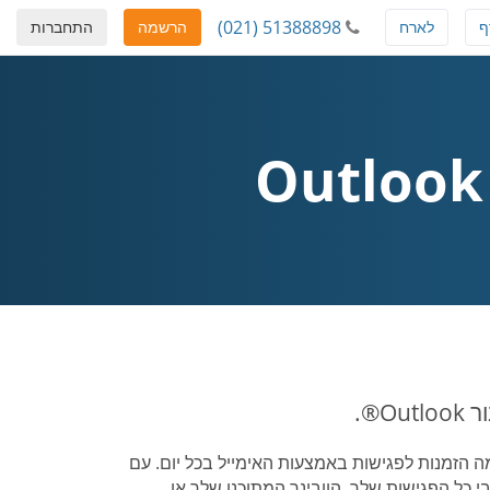
(021) 51388898
ף
לארח
הרשמה
התחברות
®.
ה הזמנות לפגישות באמצעות האימייל בכל יום. עם
®, תוכל להישאר מעודכן לגבי כל הפגישות שלך, הוובינר המתוכנן שלך או