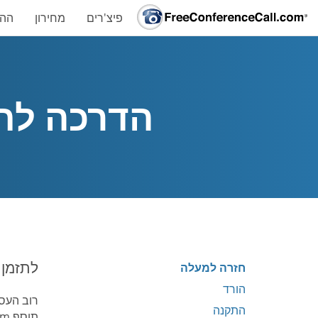
פיצ'רים
מחירון
ההש
הדרכה לתוסף
לתזמן ב
חזרה למעלה
הורד
רוב העסק
התקנה