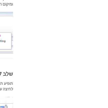
ומיקום ה
שלב 7: פגישות
תופיע תב
לחיצה ע