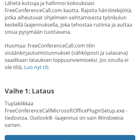
Lähetä kutsuja ja hallinnoi kokouksiasi
FreeConferenceCall.com kautta. Rajoita häiriötekijöitä,
jotka aiheutuvat ohjelmien vaihtamisesta työnkulun
keskellä laajennuksella, joka tehostaa rutiinia ja auttaa
sinua pysymään tuottavana.
Huomaa: FreeConferenceCall.com tilin
sisäänkirjautumistunnukset (sähköposti ja salasana)
vaaditaan latauksen loppuunviemiseksi. Jos sinulla ei
ole tiliä,
Luo nyt tili
.
Vaihe 1: Lataus
Tuplaklikkaa
FreeConferenceCallMicrosoftOfficePluginSetup.exe -
tiedostoa. Outlook® -laajennus on vain Windowsia
varten.