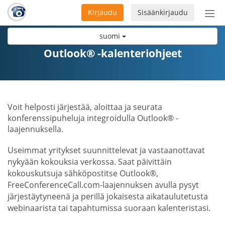
Kirjaudu
Sisäänkirjaudu
Ava
navi
suomi
Outlook® -kalenteriohjeet
Voit helposti järjestää, aloittaa ja seurata
konferenssipuheluja integroidulla Outlook® -
laajennuksella.
Useimmat yritykset suunnittelevat ja vastaanottavat
nykyään kokouksia verkossa. Saat päivittäin
kokouskutsuja sähköpostitse Outlook®,
FreeConferenceCall.com-laajennuksen avulla pysyt
järjestäytyneenä ja perillä jokaisesta aikataulutetusta
webinaarista tai tapahtumissa suoraan kalenteristasi.