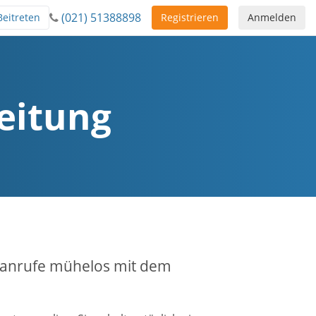
(021) 51388898
Beitreten
Registrieren
Anmelden
eitung
nzanrufe mühelos mit dem