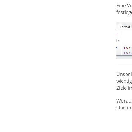
Eine V
festle
Unser F
wichti
Ziele i
Worauf
starten