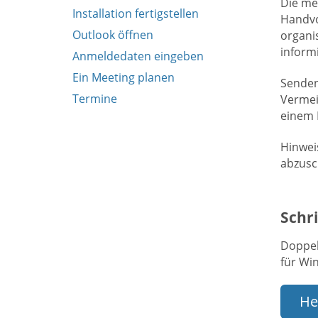
Die me
Installation fertigstellen
Handvo
Outlook öffnen
organi
informi
Anmeldedaten eingeben
Ein Meeting planen
Senden
Termine
Vermei
einem P
Hinwei
abzusch
Schri
Doppel
für Wi
He