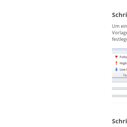
Schri
Um ein 
Vorlag
festleg
Schri