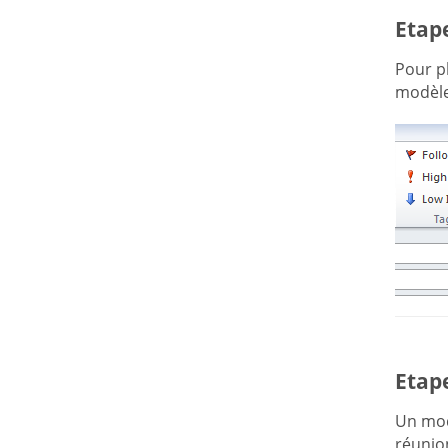
Etape
Pour pl
modèle 
Etape
Un modè
réunion