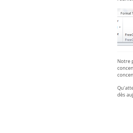
Notre p
concent
concent
Qu'att
dès auj