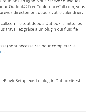
s réunions en ligne. Vous recevez quelques
in pour Outlook® FreeConferenceCall.com, vous
prévus directement depuis votre calendrier.
all.com, le tout depuis Outlook. Limitez les
s travaillez grâce à un plugin qui fluidifie
asse) sont nécessaires pour compléter le
ant
.
icePluginSetup.exe. Le plug-in Outlook® est