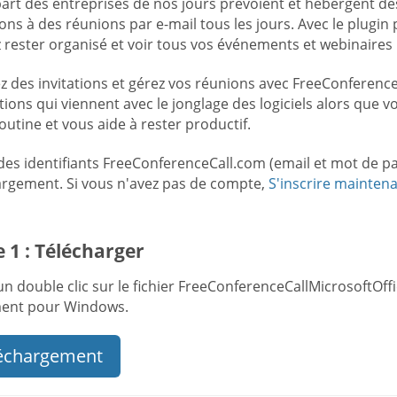
part des entreprises de nos jours prévoient et hébergent de
ions à des réunions par e-mail tous les jours. Avec le plug
 rester organisé et voir tous vos événements et webinaires 
 des invitations et gérez vos réunions avec FreeConferenceC
tions qui viennent avec le jonglage des logiciels alors que vou
outine et vous aide à rester productif.
 des identifiants FreeConferenceCall.com (email et mot de p
argement. Si vous n'avez pas de compte,
S'inscrire mainten
 1 : Télécharger
un double clic sur le fichier FreeConferenceCallMicrosoftOff
ent pour Windows.
échargement