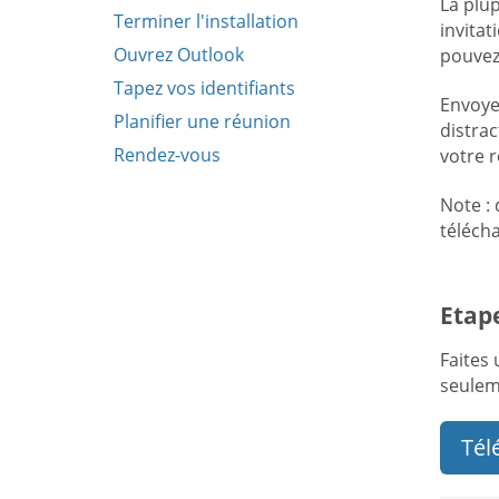
La plu
Terminer l'installation
invitat
Ouvrez Outlook
pouvez
Tapez vos identifiants
Envoyez
Planifier une réunion
distrac
Rendez-vous
votre r
Note :
téléch
Etape
Faites 
seulem
Tél