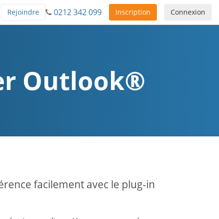
0212 342 099
Rejoindre
Inscription
Connexion
ier Outlook®
rence facilement avec le plug-in