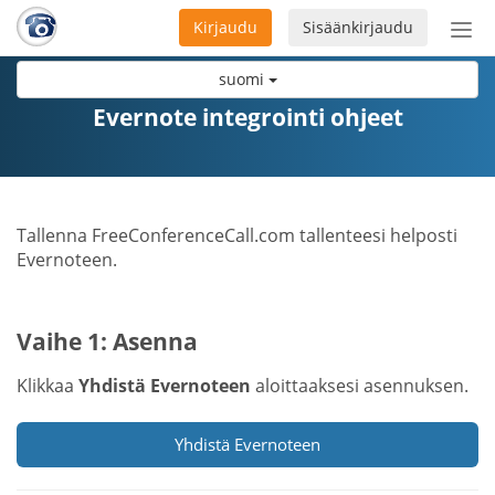
Kirjaudu
Sisäänkirjaudu
Ava
navi
suomi
Evernote integrointi ohjeet
Tallenna FreeConferenceCall.com tallenteesi helposti
Evernoteen.
Vaihe 1: Asenna
Klikkaa
Yhdistä Evernoteen
aloittaaksesi asennuksen.
Yhdistä Evernoteen