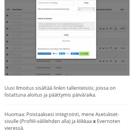
Uusi Ilmoitus sisältää linkin tallenteisiisi, joissa on
listattuna aloitus ja päättymis päivä/aika.
Huomaa: Poistaaksesi integrointi, mene Asetukset-
sivulle (Profiili-välilehden alla) ja klikkaa
x
Evernoten
vieressä.