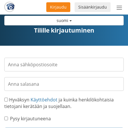
Kirjaudu
Sisäänkirjaudu
Ava
navi
suomi
Tilille kirjautuminen
Hyväksyn
Käyttöehdot
ja kuinka henkilökohtaisia
tietojani kerätään ja suojellaan.
Pysy kirjautuneena