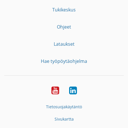
Tukikeskus
Ohjeet
Lataukset
Hae työpöytäohjelma
YouTube
LinkedIn
Tietosuojakäytäntö
Sivukartta