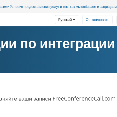
нашими
Условия предоставления услуг
и тем, как мы собираем и защищае
Русский
Организовать
ии по интеграции
аняйте ваши записи FreeConferenceCall.com 