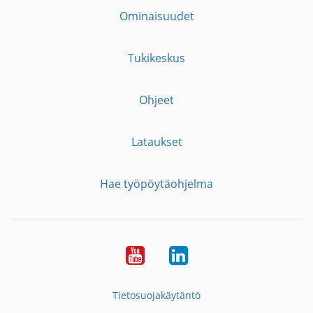
Ominaisuudet
Tukikeskus
Ohjeet
Lataukset
Hae työpöytäohjelma
YouTube
LinkedIn
Tietosuojakäytäntö