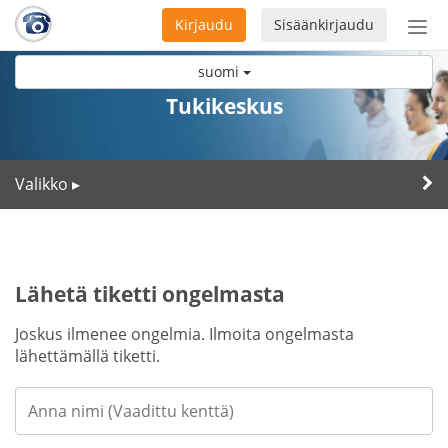
Kirjaudu
Sisäänkirjaudu
Ava
navi
suomi
Tukikeskus
Valikko
▸
Lähetä tiketti ongelmasta
Joskus ilmenee ongelmia. Ilmoita ongelmasta
lähettämällä tiketti.