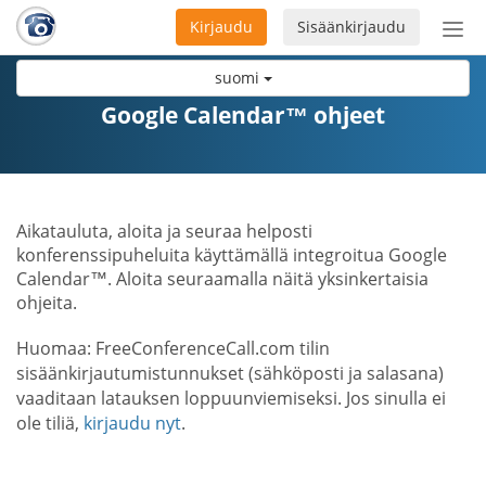
Kirjaudu
Sisäänkirjaudu
Ava
navi
suomi
Google Calendar™ ohjeet
Aikatauluta, aloita ja seuraa helposti
konferenssipuheluita käyttämällä integroitua Google
Calendar™. Aloita seuraamalla näitä yksinkertaisia
ohjeita.
Huomaa: FreeConferenceCall.com tilin
sisäänkirjautumistunnukset (sähköposti ja salasana)
vaaditaan latauksen loppuunviemiseksi. Jos sinulla ei
ole tiliä,
kirjaudu nyt
.