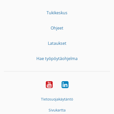
Tukikeskus
Ohjeet
Lataukset
Hae työpöytäohjelma
YouTube
LinkedIn
Tietosuojakäytäntö
Sivukartta