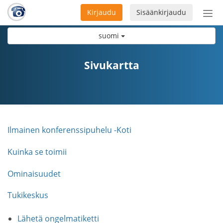
Kirjaudu
Sisäänkirjaudu
Ava
navi
suomi
Sivukartta
Ilmainen konferenssipuhelu -Koti
Kuinka se toimii
Ominaisuudet
Tukikeskus
Lähetä ongelmatiketti