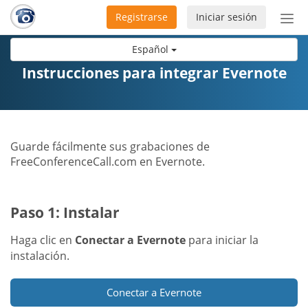
Registrarse
Iniciar sesión
Bot
de
Español
Nav
Instrucciones para integrar Evernote
Guarde fácilmente sus grabaciones de
FreeConferenceCall.com en Evernote.
Paso 1: Instalar
Haga clic en
Conectar a Evernote
para iniciar la
instalación.
Conectar a Evernote