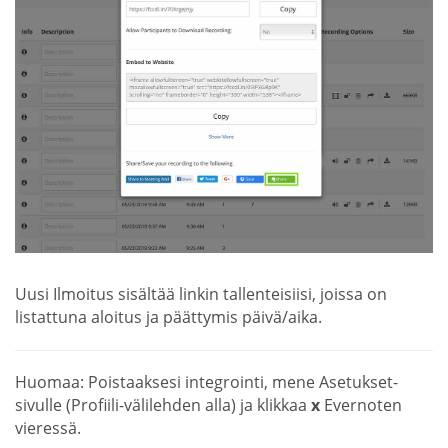
Uusi Ilmoitus sisältää linkin tallenteisiisi, joissa on
listattuna aloitus ja päättymis päivä/aika.
Huomaa: Poistaaksesi integrointi, mene Asetukset-
sivulle (Profiili-välilehden alla) ja klikkaa
x
Evernoten
vieressä.