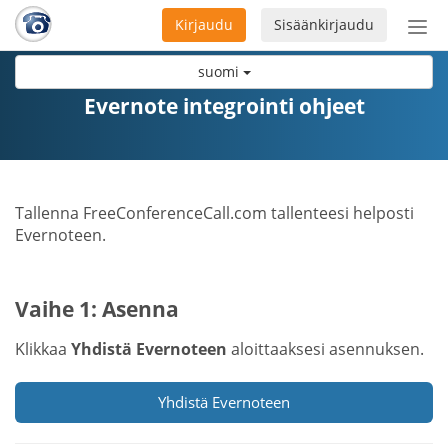
Kirjaudu
Sisäänkirjaudu
Ava
navi
suomi
Evernote integrointi ohjeet
Tallenna FreeConferenceCall.com tallenteesi helposti
Evernoteen.
Vaihe 1: Asenna
Klikkaa
Yhdistä Evernoteen
aloittaaksesi asennuksen.
Yhdistä Evernoteen