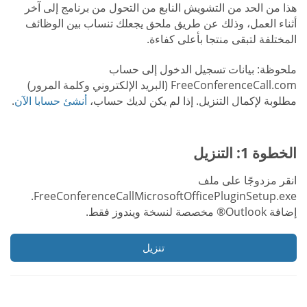
هذا من الحد من التشويش النابع من التحول من برنامج إلى آخر
أثناء العمل، وذلك عن طريق ملحق يجعلك تنساب بين الوظائف
المختلفة لتبقى منتجا بأعلى كفاءة.
ملحوظة: بيانات تسجيل الدخول إلى حساب
FreeConferenceCall.com (البريد الإلكتروني وكلمة المرور)
مطلوبة لإكمال التنزيل. إذا لم يكن لديك حساب،
أنشئ حسابا الآن
.
الخطوة 1: التنزيل
انقر مزدوجًا على ملف
FreeConferenceCallMicrosoftOfficePluginSetup.exe.
إضافة Outlook® مخصصة لنسخة ويندوز فقط.
تنزيل