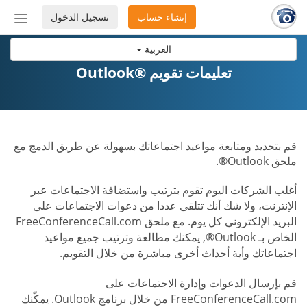
إنشاء حساب
تسجيل الدخول
إظهار
أو
العربية
إخفاء
شريط
تعليمات تقويم ®Outlook
التنق
قم بتحديد ومتابعة مواعيد اجتماعاتك بسهولة عن طريق الدمج مع
ملحق Outlook®.
أغلب الشركات اليوم تقوم بترتيب واستضافة الاجتماعات عبر
الإنترنت، ولا شك أنك تتلقى عددا من دعوات الاجتماعات على
البريد الإلكتروني كل يوم. مع ملحق FreeConferenceCall.com
الخاص بـ Outlook®, يمكنك مطالعة وترتيب جميع مواعيد
اجتماعاتك وأية أحداث أخرى مباشرة من خلال التقويم.
قم بإرسال الدعوات وإدارة الاجتماعات على
FreeConferenceCall.com من خلال برنامج Outlook. يمكّنك