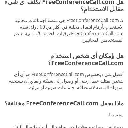
هل FreeConferenceCall.com تكلف أي شىء
مقابل الاستخدام؟
لا. FreeConferenceCall.com هي منصة اجتماعات مجانية
الاستخدام بأرقام اتصال محلية في أكثر من 60 دولة. تقدم
FreeConferenceCall.com ترقيات للخدمة الأساسية لدعم
المستخدمين المجانيين.
هل بإمكان أي شخص استخدام
FreeConferenceCall.com؟
أفضل شىء بخصوص FreeConferenceCall.com هو أن أي
شخص يمتلك خط أرضي أو وصول إلى شبكة وايفاي أن يستخدم
بسهولة المنصة لاستضافة اجتماعات صوتية أو مرئية.
ماذا يجعل FreeConferenceCall.com مختلفة؟
مجتمعنا.
مهمتنا هي مساعدة هؤلاء الذين بحاجة إلى أدوات اتصال للبقاء